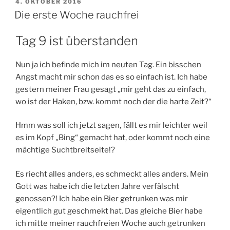
VERÖFFENTLICHT
4. OKTOBER 2016
AM
Die erste Woche rauchfrei
Tag 9 ist überstanden
Nun ja ich befinde mich im neuten Tag. Ein bisschen
Angst macht mir schon das es so einfach ist. Ich habe
gestern meiner Frau gesagt „mir geht das zu einfach,
wo ist der Haken, bzw. kommt noch der die harte Zeit?“
Hmm was soll ich jetzt sagen, fällt es mir leichter weil
es im Kopf „Bing“ gemacht hat, oder kommt noch eine
mächtige Suchtbreitseite!?
Es riecht alles anders, es schmeckt alles anders. Mein
Gott was habe ich die letzten Jahre verfälscht
genossen?! Ich habe ein Bier getrunken was mir
eigentlich gut geschmekt hat. Das gleiche Bier habe
ich mitte meiner rauchfreien Woche auch getrunken