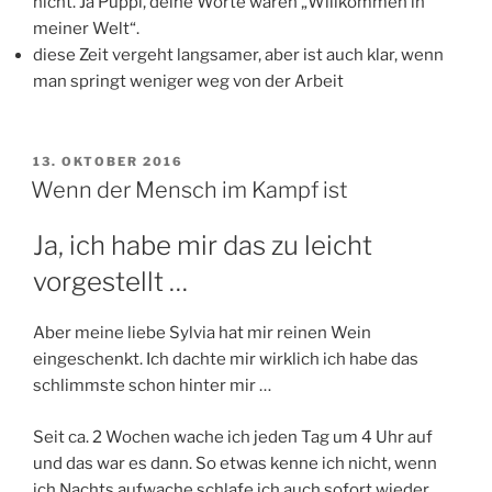
nicht. Ja Püppi, deine Worte waren „Willkommen in
meiner Welt“.
diese Zeit vergeht langsamer, aber ist auch klar, wenn
man springt weniger weg von der Arbeit
VERÖFFENTLICHT
13. OKTOBER 2016
AM
Wenn der Mensch im Kampf ist
Ja, ich habe mir das zu leicht
vorgestellt …
Aber meine liebe Sylvia hat mir reinen Wein
eingeschenkt. Ich dachte mir wirklich ich habe das
schlimmste schon hinter mir …
Seit ca. 2 Wochen wache ich jeden Tag um 4 Uhr auf
und das war es dann. So etwas kenne ich nicht, wenn
ich Nachts aufwache schlafe ich auch sofort wieder