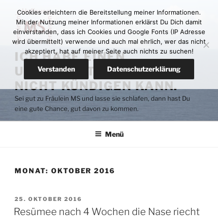
Zum
Cookies erleichtern die Bereitstellung meiner Informationen.
Inhalt
Mit der Nutzung meiner Informationen erklärst Du Dich damit
springen
einverstanden, dass ich Cookies und Google Fonts (IP Adresse
wird übermittelt) verwende und auch mal ehrlich, wer das nicht
akzeptiert, hat auf meiner Seite auch nichts zu suchen!
ICH HABE EINEN
UNTERMIETER DEN ICH
Verstanden
Datenschutzerklärung
NICHT KÜNDIGEN KANN.
Sei gut zu Fräulein MS und lasse sie schlafen, dann hast Du
eine gute Chance, gut davon zu kommen.
Menü
MONAT:
OKTOBER 2016
VERÖFFENTLICHT
25. OKTOBER 2016
AM
Resümee nach 4 Wochen die Nase riecht