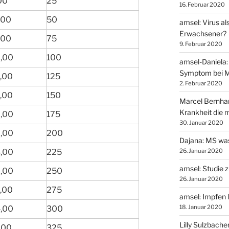
00
25
16. Februar 2020
,00
50
amsel: Virus al
Erwachsener?
,00
75
9. Februar 2020
,00
100
amsel-Daniela: 
Symptom bei 
,00
125
2. Februar 2020
,00
150
Marcel Bernhard
Krankheit die m
,00
175
30. Januar 2020
,00
200
Dajana: MS was
,00
225
26. Januar 2020
amsel: Studie z
,00
250
26. Januar 2020
,00
275
amsel: Impfen 
18. Januar 2020
,00
300
Lilly Sulzbach
,00
325