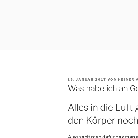
VERÖFFENTLICHT
19. JANUAR 2017
VON
HEINER
AM
Was habe ich an G
Alles in die Luf
den Körper noch
Also zahlt man dafür das man s