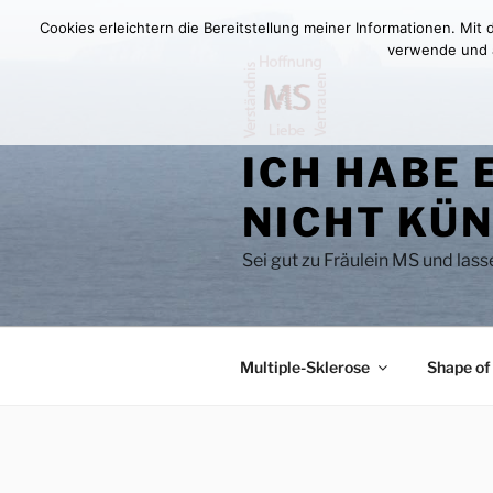
Zum
Cookies erleichtern die Bereitstellung meiner Informationen. Mit
Inhalt
verwende und au
springen
ICH HABE 
NICHT KÜN
Sei gut zu Fräulein MS und las
Multiple-Sklerose
Shape of