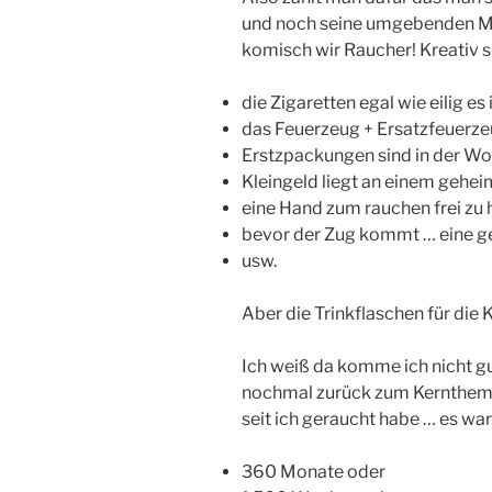
und noch seine umgebenden Me
komisch wir Raucher! Kreativ s
die Zigaretten egal wie eilig es 
das Feuerzeug + Ersatzfeuerz
Erstzpackungen sind in der Wo
Kleingeld liegt an einem gehei
eine Hand zum rauchen frei zu
bevor der Zug kommt … eine ge
usw.
Aber die Trinkflaschen für die
Ich weiß da komme ich nicht gut
nochmal zurück zum Kernthema
seit ich geraucht habe … es war
360 Monate oder