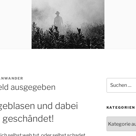
 ANWANDER
Suchen
eld ausgegeben
nach:
t geblasen und dabei
KATEGORIEN
 geschändet!
Kategorien
ich selbst weh tut, oder selbst schadet