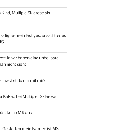
s Kind, Multiple Sklerose als
Fatigue-mein lästiges, unsichtbares
MS
t: Ja wir haben eine unheilbare
an nicht sieht
 machst du nur mit mir?!
u Kakao bei Multipler Sklerose
löst keine MS aus
er: Gestatten mein Namen ist MS