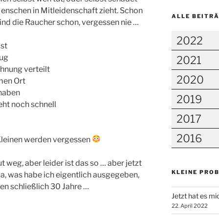
nschen in Mitleidenschaft zieht. Schon
ALLE BEITR
ind die Raucher schon, vergessen nie …
2022
ist
eug
2021
hnung verteilt
2020
men Ort
 haben
2019
ht noch schnell
2017
2016
 Kleinen werden vergessen
 weg, aber leider ist das so … aber jetzt
KLEINE PRO
, was habe ich eigentlich ausgegeben,
en schließlich 30 Jahre …
Jetzt hat es mi
22. April 2022