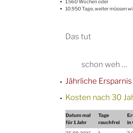
1.560 Wochen oder
10.950 Tage, weiter müssen wi
Das tut
schon weh …
Jährliche Ersparni
Kosten nach 30 Ja
Datum mal
Tage
Er
für 1 Jahr
rauchfrei
in