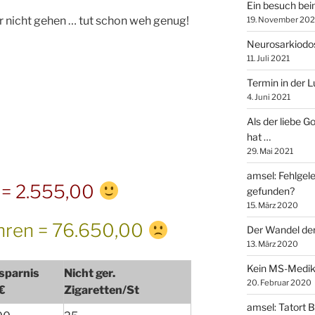
Ein besuch bei
r nicht gehen … tut schon weh genug!
19. November 202
Neurosarkiodos
11. Juli 2021
Termin in der 
4. Juni 2021
Als der liebe G
hat …
29. Mai 2021
amsel: Fehlgel
s = 2.555,00
gefunden?
15. März 2020
hren = 76.650,00
Der Wandel der
13. März 2020
Kein MS-Medi
sparnis
Nicht ger.
20. Februar 2020
 €
Zigaretten/St
amsel: Tatort 