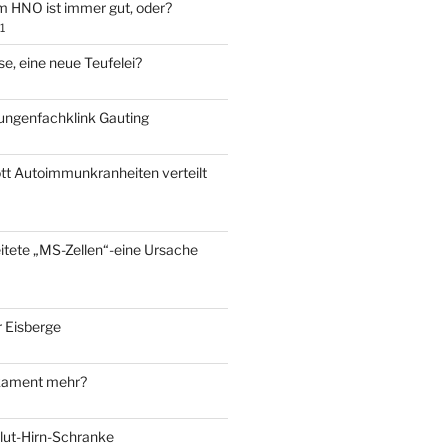
m HNO ist immer gut, oder?
1
e, eine neue Teufelei?
Lungenfachklink Gauting
ott Autoimmunkranheiten verteilt
eitete „MS-Zellen“-eine Ursache
 Eisberge
kament mehr?
Blut-Hirn-Schranke