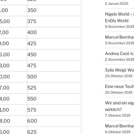
2. Januar 2020
,00
350
Nigels World – 
EnDis World
5,00
375
9. November 2019
2,00
400
Marcel Bernhar
9,00
425
5. November 2019
Andrea Ceol: I
6,00
450
2. November 2019
3,00
475
Sylia Weigl: W
0,00
500
29. Oktober 2019
Eine neue Teuf
7,00
525
25. Oktober 2019
4,00
550
Wir sind ein ei
wirklich?
1,00
575
7. Oktober 2019
8,00
600
Marcel Bernhard
5,00
625
6. Oktober 2019