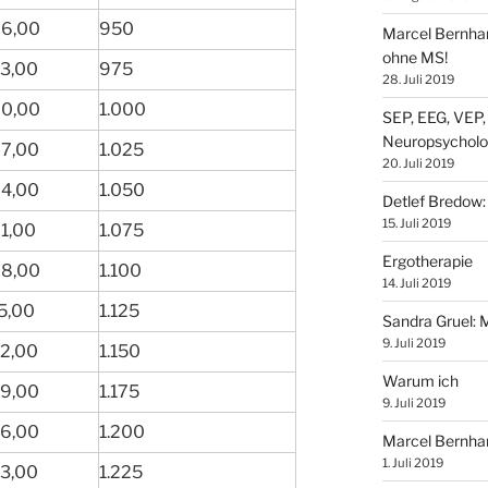
6,00
950
Marcel Bernhar
ohne MS!
3,00
975
28. Juli 2019
0,00
1.000
SEP, EEG, VEP,
Neuropsycholo
7,00
1.025
20. Juli 2019
4,00
1.050
Detlef Bredow‎:
15. Juli 2019
1,00
1.075
Ergotherapie
8,00
1.100
14. Juli 2019
5,00
1.125
Sandra Gruel: 
9. Juli 2019
2,00
1.150
Warum ich
9,00
1.175
9. Juli 2019
6,00
1.200
Marcel Bernhar
1. Juli 2019
3,00
1.225