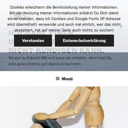
Zum
Cookies erleichtern die Bereitstellung meiner Informationen.
Inhalt
Mit der Nutzung meiner Informationen erklärst Du Dich damit
springen
einverstanden, dass ich Cookies und Google Fonts (IP Adresse
wird übermittelt) verwende und auch mal ehrlich, wer das nicht
akzeptiert, hat auf meiner Seite auch nichts zu suchen!
ICH HABE EINEN
UNTERMIETER DEN ICH
Verstanden
Datenschutzerklärung
NICHT KÜNDIGEN KANN.
Sei gut zu Fräulein MS und lasse sie schlafen, dann hast Du
eine gute Chance, gut davon zu kommen.
Menü