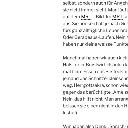
selbst, sondern auch für Angeh
sie nicht immer sieht. Man läuf
auf dem
MRT
– Bild. Im
MRT
se
aus. Sie hocken halt je nach Gu
fürs ganz alltägliche Leben br
Oder Geradeaus-Laufen. Nein, w
haben nur kleine weisse Punkte
Manchmal haben wir auch klein
Hals- oder Brustwirbelsäule, d
mal beim Essen das Besteck aus
jemand das Schnitzel kleinsch
weg. Herrgottsakra, schon wi
gegen das berüchtigte „Ameise
Nein, das hilft nicht. Man arra
beissen sie einen nicht in den 
lustig!)
Wir haben also Denk-, Sprach-