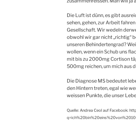
zusammenreissen. Man will ja au
Die Luft ist dünn, es gibt ausr
sehen, gehen, zur Arbeit fahr
Gesellschaft. Wir wedeln derw
obwohl wir gar nicht „richtig“
unseren Behindertengrad? Weil
wollen, wenn ein Schub uns flac
mit bis zu 2000mg Cortison täg
500mg reichen, um mich aus d
Die Diagnose MS bedeutet leben
den Hintern treten, egal wie wen
weissen Punkte, die unser Leb
Quelle: Andrea Ceol auf Facebook: ht
q=ich%20bin%20eins%20von%2010