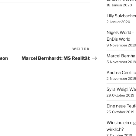
18. Januar 2020
Lilly Sulzbach
2. Januar 2020
Nigels World – 
EnDis World
9. November 2019
WEITER
Nächster
Marcel Bernhar
Beitrag
lson
Marcel Bernhardt: MS Realität
5. November 2019
Andrea Ceol: I
2. November 2019
Sylia Weigl: W
29. Oktober 2019
Eine neue Teuf
25. Oktober 2019
Wir sind ein ei
wirklich?
7. Oktober 2019