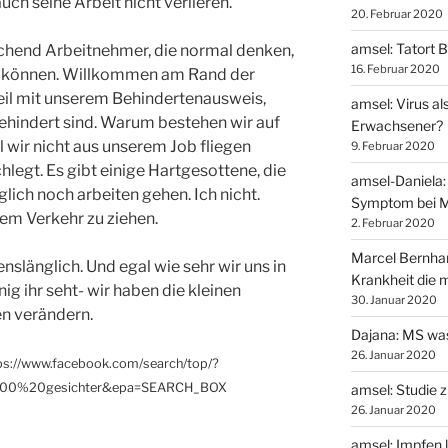
ch seine Arbeit nicht verlieren.
20. Februar 2020
amsel: Tatort 
eichend Arbeitnehmer, die normal denken,
16. Februar 2020
en können. Willkommen am Rand der
eil mit unserem Behindertenausweis,
amsel: Virus al
 behindert sind. Warum bestehen wir auf
Erwachsener?
 wir nicht aus unserem Job fliegen
9. Februar 2020
hlegt. Es gibt einige Hartgesottene, die
amsel-Daniela: 
lich noch arbeiten gehen. Ich nicht.
Symptom bei 
em Verkehr zu ziehen.
2. Februar 2020
Marcel Bernhard
slänglich. Und egal wie sehr wir uns in
Krankheit die m
ig ihr seht- wir haben die kleinen
30. Januar 2020
en verändern.
Dajana: MS was
26. Januar 2020
tps://www.facebook.com/search/top/?
00%20gesichter&epa=SEARCH_BOX
amsel: Studie z
26. Januar 2020
amsel: Impfen 