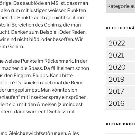
Kategorien
örige. Das saublöde an MS ist, dass man
t also rum mit lustigen weissen Punkten
hen die Punkte auch gar nicht schlimm
sto in Bereichen des Gehirns, die man
ALLE BEITR
aucht. Denken zum Beispiel. Oder Reden.
ir sind nicht blöd, oder besoffen. Wir
2022
 im Gehirn.
2021
e weisse Punkte im Rückenmark. In der
2020
a machen die Spass. Da fällt einem schon
 den Fingern. Flupps. Kann bitte
2019
neiden? Da knicken auch mal die Beine
eder umgeplumpst. Man könnte sich
2017
nlaufen“ mit Insektenspray einsprühen.
2016
ngiert sich mit den Ameisen (zumindest
Hintern, dann wäre echt Schluss mit
KLEINE PRO
 und Gleichgewichtsstörungen. Alles