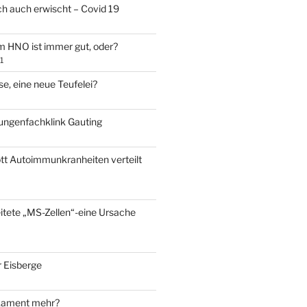
ch auch erwischt – Covid 19
m HNO ist immer gut, oder?
1
e, eine neue Teufelei?
Lungenfachklink Gauting
ott Autoimmunkranheiten verteilt
eitete „MS-Zellen“-eine Ursache
 Eisberge
kament mehr?