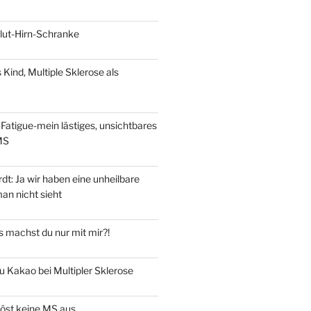
Blut-Hirn-Schranke
s Kind, Multiple Sklerose als
Fatigue-mein lästiges, unsichtbares
MS
t: Ja wir haben eine unheilbare
an nicht sieht
 machst du nur mit mir?!
u Kakao bei Multipler Sklerose
löst keine MS aus