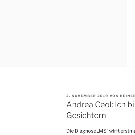
VERÖFFENTLICHT
2. NOVEMBER 2019
VON
HEINE
AM
Andrea Ceol: Ich b
Gesichtern
Die Diagnose „MS“ wirft erstmal