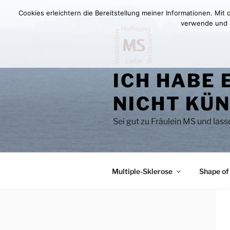
Zum
Cookies erleichtern die Bereitstellung meiner Informationen. Mit
Inhalt
verwende und au
springen
ICH HABE 
NICHT KÜN
Sei gut zu Fräulein MS und las
Multiple-Sklerose
Shape of