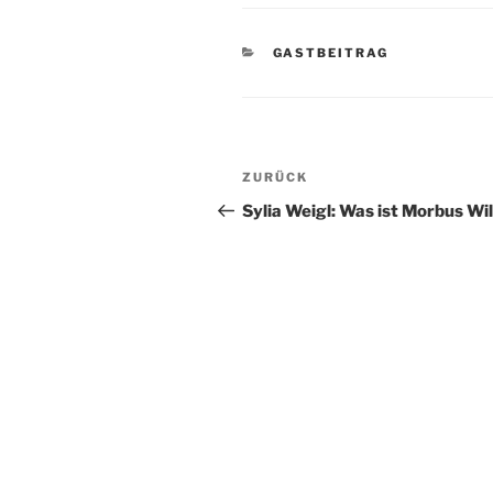
KATEGORIEN
GASTBEITRAG
Beitragsnavigation
Vorheriger
ZURÜCK
Beitrag
Sylia Weigl: Was ist Morbus Wi