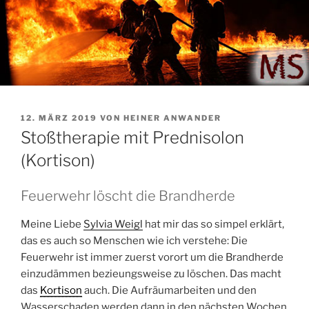
VERÖFFENTLICHT
12. MÄRZ 2019
VON
HEINER ANWANDER
AM
Stoßtherapie mit Prednisolon
(Kortison)
Feuerwehr löscht die Brandherde
Meine Liebe
Sylvia Weigl
hat mir das so simpel erklärt,
das es auch so Menschen wie ich verstehe: Die
Feuerwehr ist immer zuerst vorort um die Brandherde
einzudämmen bezieungsweise zu löschen. Das macht
das
Kortison
auch. Die Aufräumarbeiten und den
Wasserschaden werden dann in den nächsten Wochen