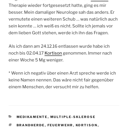
Therapie wieder fortgesesetzt hatte, ging es mir
besser. Mein damaliger Neurologe sah das anders. Er
vermutete einen weiteren Schub … was natürlich auch
sein konnte … ich weiß es nicht. Sollte ich jemals vor
dem lieben Gott stehen, werde ich ihn das Fragen.
Als ich dann am 24.12.16 entlassen wurde habe ich
noch bis 02.04.17
Kortison
genommen. Immer nach
einer Woche 5 Mg weniger.
* Wenn ich negativ über einen Arzt spreche werde ich
keine Namen nennen. Das wäre nicht fair gegenüber
einem Menschen, der versucht mir zu helfen.
KATEGORIEN
MEDIKAMENTE
,
MULTIPLE-SKLEROSE
SCHLAGWÖRTER
BRANDHERDE
,
FEUERWEHR
,
KORTISON
,