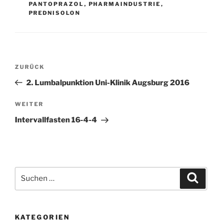
PANTOPRAZOL
,
PHARMAINDUSTRIE
,
PREDNISOLON
Beitragsnavigation
Vorheriger
ZURÜCK
Beitrag
2. Lumbalpunktion Uni-Klinik Augsburg 2016
Nächster
WEITER
Beitrag
Intervallfasten 16-4-4
Suchen
Suche
nach:
KATEGORIEN