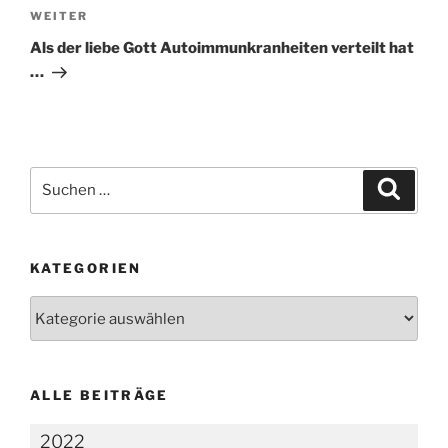
Nächster
WEITER
Beitrag
Als der liebe Gott Autoimmunkranheiten verteilt hat
…
Suchen
Suche
nach:
KATEGORIEN
Kategorien
ALLE BEITRÄGE
2022