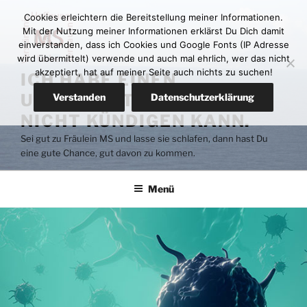
Zum
Cookies erleichtern die Bereitstellung meiner Informationen.
Inhalt
Mit der Nutzung meiner Informationen erklärst Du Dich damit
springen
einverstanden, dass ich Cookies und Google Fonts (IP Adresse
wird übermittelt) verwende und auch mal ehrlich, wer das nicht
akzeptiert, hat auf meiner Seite auch nichts zu suchen!
ICH HABE EINEN
UNTERMIETER DEN ICH
Verstanden
Datenschutzerklärung
NICHT KÜNDIGEN KANN.
Sei gut zu Fräulein MS und lasse sie schlafen, dann hast Du
eine gute Chance, gut davon zu kommen.
Menü