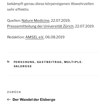
bekämpft genau diese körpereigenen Abwehrzellen
sehr effektiv.
Quellen:
Nature Medicine
, 22.07.2019;
Pressemitteilung der Universität Zürich
, 22.07.2019.
Redaktion:
AMSEL e.V.
, 06.08.2019
KATEGORIEN
FORSCHUNG
,
GASTBEITRAG
,
MULTIPLE-
SKLEROSE
Beitragsnavigation
Vorheriger
ZURÜCK
Beitrag
Der Wandel der Eisberge