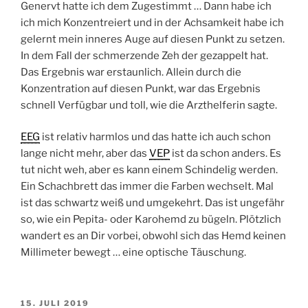
Genervt hatte ich dem Zugestimmt … Dann habe ich
ich mich Konzentreiert und in der Achsamkeit habe ich
gelernt mein inneres Auge auf diesen Punkt zu setzen.
In dem Fall der schmerzende Zeh der gezappelt hat.
Das Ergebnis war erstaunlich. Allein durch die
Konzentration auf diesen Punkt, war das Ergebnis
schnell Verfügbar und toll, wie die Arzthelferin sagte.
EEG
ist relativ harmlos und das hatte ich auch schon
lange nicht mehr, aber das
VEP
ist da schon anders. Es
tut nicht weh, aber es kann einem Schindelig werden.
Ein Schachbrett das immer die Farben wechselt. Mal
ist das schwartz weiß und umgekehrt. Das ist ungefähr
so, wie ein Pepita- oder Karohemd zu bügeln. Plötzlich
wandert es an Dir vorbei, obwohl sich das Hemd keinen
Millimeter bewegt … eine optische Täuschung.
VERÖFFENTLICHT
15. JULI 2019