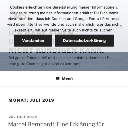
Zum
Cookies erleichtern die Bereitstellung meiner Informationen.
Inhalt
Mit der Nutzung meiner Informationen erklärst Du Dich damit
springen
einverstanden, dass ich Cookies und Google Fonts (IP Adresse
wird übermittelt) verwende und auch mal ehrlich, wer das nicht
akzeptiert, hat auf meiner Seite auch nichts zu suchen!
ICH HABE EINEN
UNTERMIETER DEN ICH
Verstanden
Datenschutzerklärung
NICHT KÜNDIGEN KANN.
Sei gut zu Fräulein MS und lasse sie schlafen, dann hast Du
eine gute Chance, gut davon zu kommen.
Menü
MONAT:
JULI 2019
VERÖFFENTLICHT
28. JULI 2019
AM
Marcel Bernhardt: Eine Erklärung für