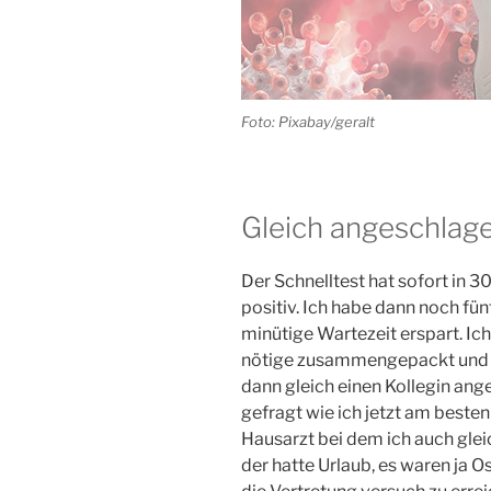
Foto: Pixabay/geralt
Gleich angeschlag
Der Schnelltest hat sofort in
positiv. Ich habe dann noch fü
minütige Wartezeit erspart. Ich
nötige zusammengepackt und b
dann gleich einen Kollegin ang
gefragt wie ich jetzt am besten
Hausarzt bei dem ich auch gle
der hatte Urlaub, es waren ja O