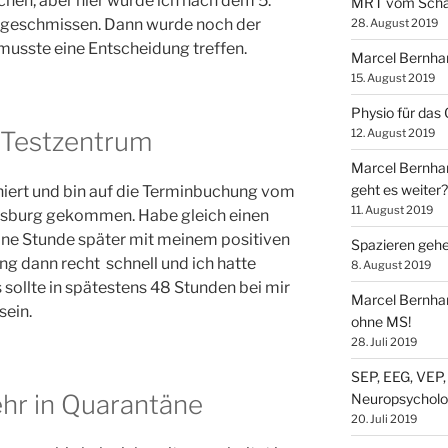
chen, aber hier wurde ich nach dem 5.
MRT vom Schä
g geschmissen. Dann wurde noch der
28. August 2019
musste eine Entscheidung treffen.
Marcel Bernhar
15. August 2019
Physio für das
12. August 2019
 Testzentrum
Marcel Bernhar
geht es weiter?
iert und bin auf die Terminbuchung vom
11. August 2019
gsburg gekommen. Habe gleich einen
ine Stunde später mit meinem positiven
Spazieren gehe
ng dann recht schnell und ich hatte
8. August 2019
sollte in spätestens 48 Stunden bei mir
Marcel Bernhar
sein.
ohne MS!
28. Juli 2019
SEP, EEG, VEP,
ehr in Quarantäne
Neuropsycholo
20. Juli 2019