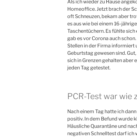
Als ich wieder zu Hause angek
Homeoffice. Jetzt brach der Sc
oft Schneuzen, bekam aber tro
es aus wie bei einem 16-jährige
Taschentüchern. Es fühlte sich 
gab es vor Corona auch schon. 
Stellen in der Firma informier
Geburtstag gewesen sind. Gut, 
sich in Grenzen gehalten aber es
jeden Tag getestet.
PCR-Test war wie z
Nach einem Tag hatte ich dann 
positiv. In dem Befund wurde kl
Häusliche Quarantäne und nac
negativen Schnelltest darf ich 