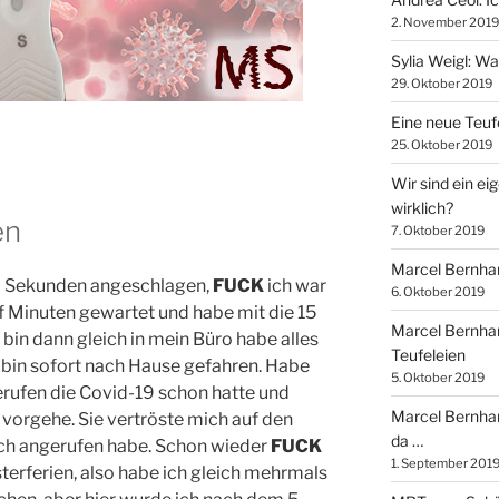
2. November 2019
Sylia Weigl: W
29. Oktober 2019
Eine neue Teuf
25. Oktober 2019
Wir sind ein ei
wirklich?
en
7. Oktober 2019
Marcel Bernhard
 30 Sekunden angeschlagen,
FUCK
ich war
6. Oktober 2019
nf Minuten gewartet und habe mit die 15
Marcel Bernhar
 bin dann gleich in mein Büro habe alles
Teufeleien
in sofort nach Hause gefahren. Habe
5. Oktober 2019
erufen die Covid-19 schon hatte und
Marcel Bernhard
 vorgehe. Sie vertröste mich auf den
da …
ich angerufen habe. Schon wieder
FUCK
1. September 201
sterferien, also habe ich gleich mehrmals