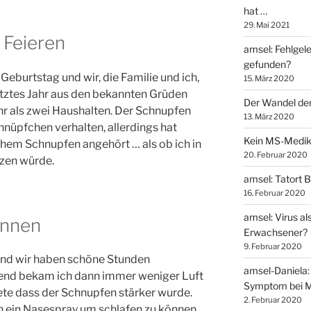
hat …
29. Mai 2021
 Feieren
amsel: Fehlgel
gefunden?
eburtstag und wir, die Familie und ich,
15. März 2020
letztes Jahr aus den bekannten Grüden
Der Wandel der
ehr als zwei Haushalten. Der Schnupfen
13. März 2020
hnüpfchen verhalten, allerdings hat
Kein MS-Medi
hem Schnupfen angehört … als ob ich in
20. Februar 2020
tzen würde.
amsel: Tatort 
16. Februar 2020
amsel: Virus al
innen
Erwachsener?
9. Februar 2020
 und wir haben schöne Stunden
amsel-Daniela: 
end bekam ich dann immer weniger Luft
Symptom bei 
ete dass der Schnupfen stärker wurde.
2. Februar 2020
n ein Nasespray um schlafen zu können,