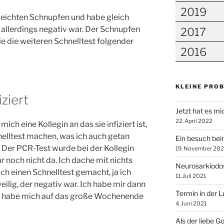
2019
leichten Schnupfen und habe gleich
 allerdings negativ war. Der Schnupfen
2017
ie die weiteren Schnelltest folgender
2016
KLEINE PRO
iziert
Jetzt hat es mi
22. April 2022
ch eine Kollegin an das sie infiziert ist,
hnelltest machen, was ich auch getan
Ein besuch bei
. Der PCR-Test wurde bei der Kollegin
19. November 202
 noch nicht da. Ich dache mit nichts
Neurosarkiodos
h einen Schnelltest gemacht, ja ich
11. Juli 2021
ilig, der negativ war. Ich habe mir dann
Termin in der 
d habe mich auf das große Wochenende
4. Juni 2021
Als der liebe G