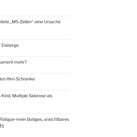
eitete „MS-Zellen“-eine Ursache
 Eisberge
kament mehr?
Blut-Hirn-Schranke
s Kind, Multiple Sklerose als
Fatigue-mein lästiges, unsichtbares
MS