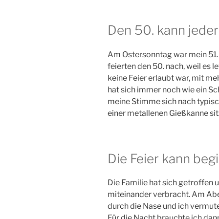
Den 50. kann jeder
Am Ostersonntag war mein 51. G
feierten den 50. nach, weil es 
keine Feier erlaubt war, mit m
hat sich immer noch wie ein Sc
meine Stimme sich nach typisc
einer metallenen Gießkanne si
Die Feier kann beg
Die Familie hat sich getroffen
miteinander verbracht. Am Ab
durch die Nase und ich vermut
Für die Nacht brauchte ich dan