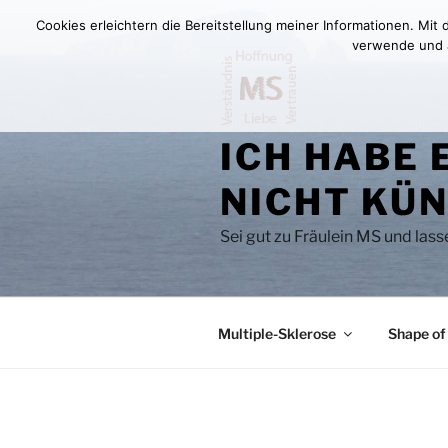
Zum
Cookies erleichtern die Bereitstellung meiner Informationen. Mit
Inhalt
verwende und au
springen
ICH HABE 
NICHT KÜN
Sei gut zu Fräulein MS und las
Multiple-Sklerose
Shape of