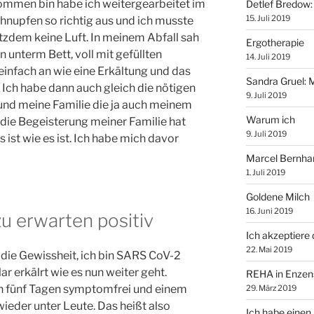
ommen bin habe ich weitergearbeitet im
Detlef Bredow‎:
15. Juli 2019
hnupfen so richtig aus und ich musste
tzdem keine Luft. In meinem Abfall sah
Ergotherapie
n unterm Bett, voll mit gefüllten
14. Juli 2019
einfach an wie eine Erkältung und das
Sandra Gruel: 
Ich habe dann auch gleich die nötigen
9. Juli 2019
t und meine Familie die ja auch meinem
Warum ich
die Begeisterung meiner Familie hat
9. Juli 2019
 ist wie es ist. Ich habe mich davor
Marcel Bernhar
1. Juli 2019
Goldene Milch
16. Juni 2019
u erwarten positiv
Ich akzeptiere d
22. Mai 2019
die Gewissheit, ich bin SARS CoV-2
ar erkälrt wie es nun weiter geht.
REHA in Enzen
h fünf Tagen symptomfrei und einem
29. März 2019
wieder unter Leute. Das heißt also
Ich habe einen