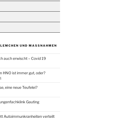
BLEMCHEN UND MASSNAHMEN
ch auch erwischt – Covid 19
m HNO ist immer gut, oder?
1
e, eine neue Teufelei?
Lungenfachklink Gauting
ott Autoimmunkranheiten verteilt