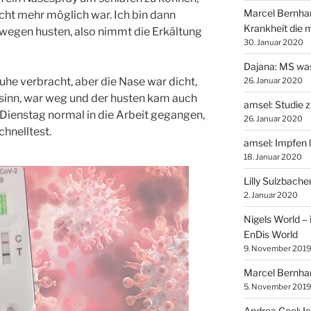
Marcel Bernhard
icht mehr möglich war. Ich bin dann
Krankheit die m
egen husten, also nimmt die Erkältung
30. Januar 2020
Dajana: MS was
he verbracht, aber die Nase war dicht,
26. Januar 2020
inn, war weg und der husten kam auch
amsel: Studie z
Dienstag normal in die Arbeit gegangen,
26. Januar 2020
chnelltest.
amsel: Impfen 
18. Januar 2020
Lilly Sulzbach
2. Januar 2020
Nigels World – 
EnDis World
9. November 2019
Marcel Bernhar
5. November 2019
Andrea Ceol: I