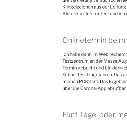
die Vertretung versuch zu errei
Klingelzeichen aus der Leitun
Akku vom Telefon leer und ich 
Onlinetermin beim
Ich habe dann im Web recherch
Testzentrum an der Messe Au
Termin gebucht und bin dann e
Schnelltest hingefahren. Das gi
meinen PCR-Test. Das Ergebnis 
über die Corona-App abrufbar 
Fünf Tage, oder m