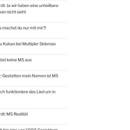
t: Ja wir haben eine unheilbare
an nicht sieht
 machst du nur mit mir?!
u Kakao bei Multipler Sklerose
löst keine MS aus
er: Gestatten mein Namen ist MS
ich funktioniere das Lied um in
dt: MS Realität
ch bin eins von 1000 Gesichtern