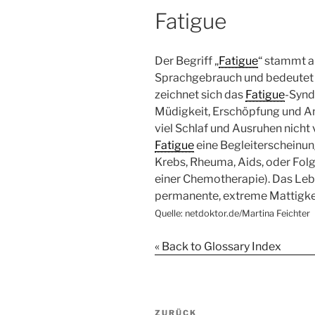
Fatigue
Der Begriff „
Fatigue
“ stammt a
Sprachgebrauch und bedeutet
zeichnet sich das
Fatigue
-Synd
Müdigkeit, Erschöpfung und Ant
viel Schlaf und Ausruhen nicht 
Fatigue
eine Begleiterscheinu
Krebs, Rheuma, Aids, oder Fol
einer Chemotherapie). Das Leb
permanente, extreme Mattigkei
Quelle: netdoktor.de/Martina Feichter
« Back to Glossary Index
Beitragsnavigation
Vorheriger
ZURÜCK