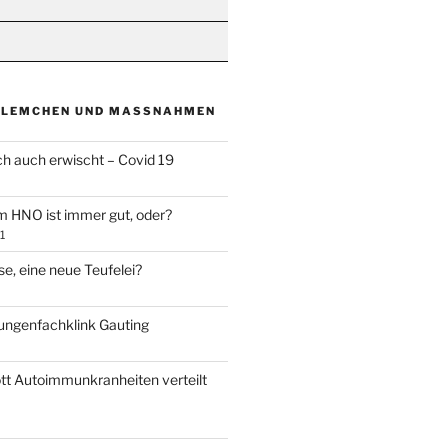
BLEMCHEN UND MASSNAHMEN
ch auch erwischt – Covid 19
m HNO ist immer gut, oder?
1
e, eine neue Teufelei?
Lungenfachklink Gauting
ott Autoimmunkranheiten verteilt