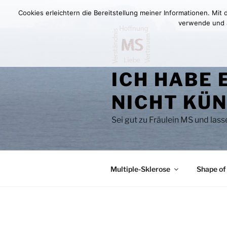
Zum
Cookies erleichtern die Bereitstellung meiner Informationen. Mit
Inhalt
verwende und au
springen
ICH HABE 
NICHT KÜN
Sei gut zu Fräulein MS und las
Multiple-Sklerose
Shape of