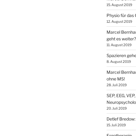
15. August 2019
Physio für das
12. August 2019
Marcel Bernhar
geht es weiter?
11. August 2019
Spazieren gehe
8. August 2019
Marcel Bernhar
ohne MS!
28. Juli 2019
SEP, EEG, VEP,
Neuropsycholo
20. Juli 2019
Detlef Bredow‎:
15. Juli 2019
Ergotherapie