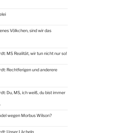
elei
genes Völkchen, sind wir das
t: MS Realität, wir tun nicht nur so!
dt: Rechtferigen und anderere
t: Du, MS, ich weiß, du bist immer
9
del wegen Morbus Wilson?
dt: Unser Lächeln