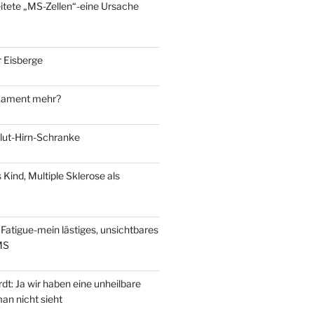
eitete „MS-Zellen“-eine Ursache
 Eisberge
kament mehr?
Blut-Hirn-Schranke
s Kind, Multiple Sklerose als
Fatigue-mein lästiges, unsichtbares
MS
t: Ja wir haben eine unheilbare
an nicht sieht